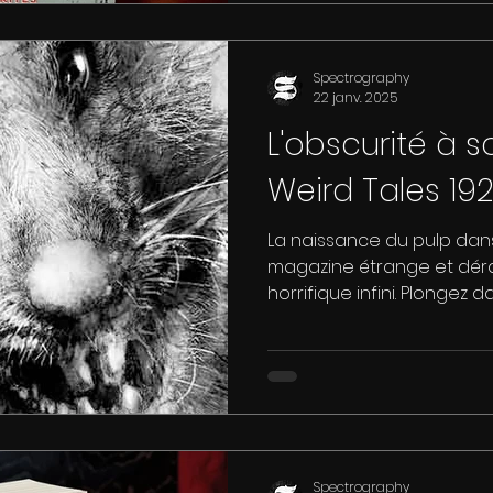
Spectrography
22 janv. 2025
L'obscurité à 
Weird Tales 19
La naissance du pulp dans
magazine étrange et dér
horrifique infini. Plongez 
Spectrography