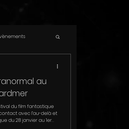
vènements
ranormal au
rardmer
ival du film fantastique
contact avec l’au-delà et
ue du 28 janvier au 1er