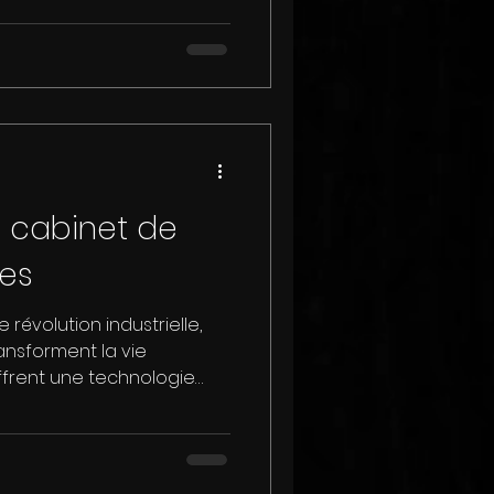
e cabinet de
tes
e révolution industrielle,
ansforment la vie
ffrent une technologie
êlant le mystique au