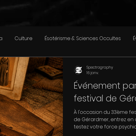
a
Culture
Ésotérisme & Sciences Occultes
É
opping
Livre
Spectrography
16 janv.
Événement pa
festival de Gé
À l'occasion du 33ème fest
de Gérardmer, entrez en 
testez votre force psychiq
février 2026.