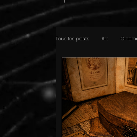
Tous les posts
Art
Ciném
Faits Divers
Jeux
Sh