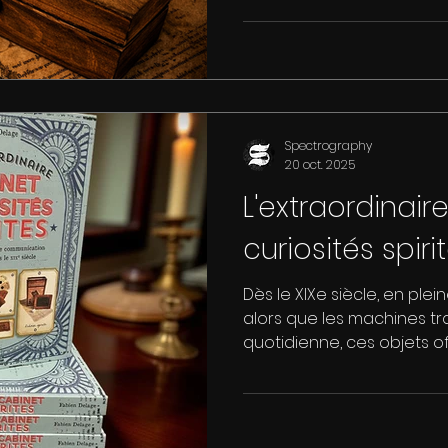
Spectrography
20 oct. 2025
L'extraordinair
curiosités spiri
Dès le XIXe siècle, en plein
alors que les machines tr
quotidienne, ces objets o
ésotérique alternative, m
mécanique.