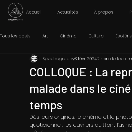
Accueil
Actualités
À propos
P
Tous les posts
Art
Cinéma
Culture
Ésotéri
Spectrography
3 févr. 2024
2 min de lecture
Jeux
Shopping
Livre
COLLOQUE : La repr
malade dans le cin
temps
Dès leurs origines, le cinéma et la phot
quotidienne : les ouvriers quittant l’us