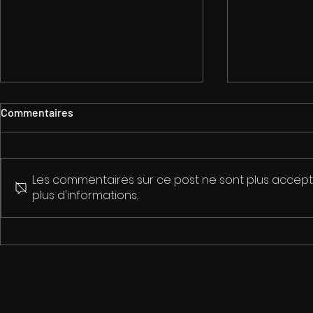
Commentaires
Les commentaires sur ce post ne sont plus accepté
plus d'informations.
Événement paranormal au
L'extraordin
festival de Gérardmer
curiosités s